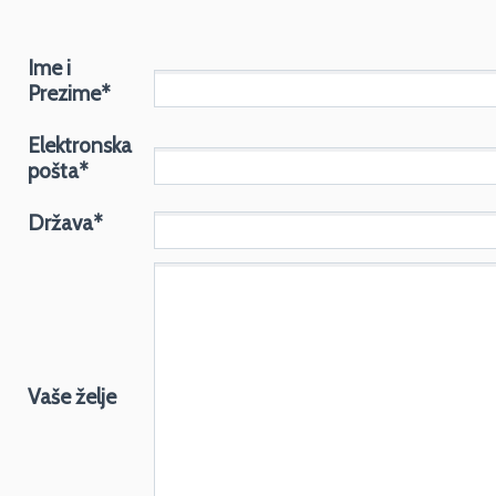
Ime i
Prezime*
Elektronska
pošta*
Država*
Vaše želje